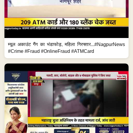
म्यूल अकाउंट गैंग का भंडाफोड़, महिला गिरफ्तार...#NagpurNews
#Crime #Fraud #OnlineFraud #ATMCard