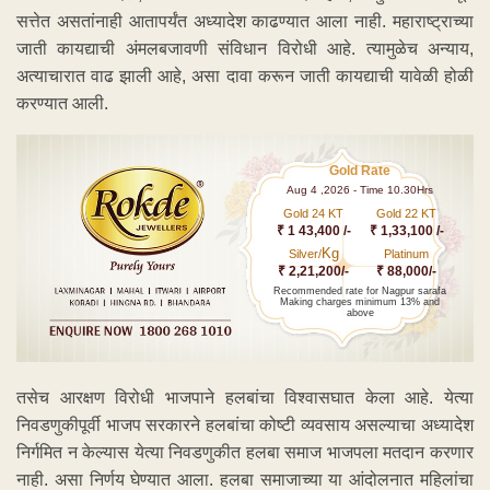
सत्तेत असतांनाही आतापर्यंत अध्यादेश काढण्यात आला नाही. महाराष्ट्राच्या
जाती कायद्याची अंमलबजावणी संविधान विरोधी आहे. त्यामुळेच अन्याय,
अत्याचारात वाढ झाली आहे, असा दावा करून जाती कायद्याची यावेळी होळी
करण्यात आली.
Gold Rate
Aug 4 ,2026 - Time 10.30Hrs
Gold 24 KT
Gold 22 KT
₹ 1 43,400 /-
₹ 1,33,100 /-
Kg
Silver/
Platinum
₹ 2,21,200/-
₹ 88,000/-
Recommended rate for Nagpur sarafa
Making charges minimum 13% and
above
तसेच आरक्षण विरोधी भाजपाने हलबांचा विश्वासघात केला आहे. येत्या
निवडणुकीपूर्वी भाजप सरकारने हलबांचा कोष्टी व्यवसाय असल्याचा अध्यादेश
निर्गमित न केल्यास येत्या निवडणुकीत हलबा समाज भाजपला मतदान करणार
नाही. असा निर्णय घेण्यात आला. हलबा समाजाच्या या आंदोलनात महिलांचा