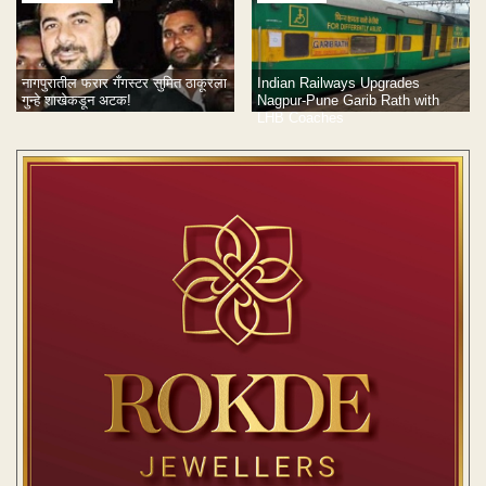
नागपुरातील फरार गँगस्टर सुमित ठाकूरला
Indian Railways Upgrades
गुन्हे शाखेकडून अटक!
Nagpur-Pune Garib Rath with
LHB Coaches