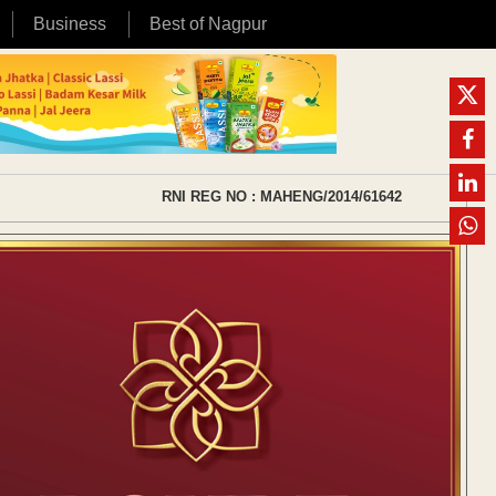
Business
Best of Nagpur
RNI REG NO : MAHENG/2014/61642