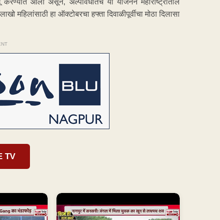
ू करण्यात आली असून, अल्पावधीतच या योजनेने महाराष्ट्रातील
 लाखो महिलांसाठी हा ऑक्टोबरचा हफ्ता दिवाळीपूर्वीचा मोठा दिलासा
ENT
E TV