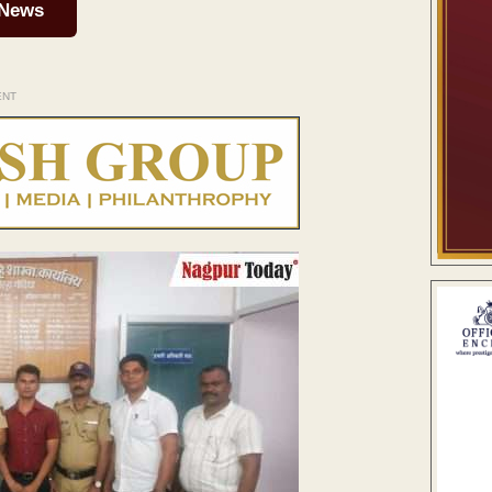
 News
ENT