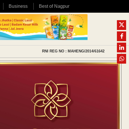
Business
Best of Nagpur
RNI REG NO : MAHENG/2014/61642