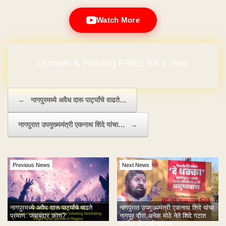
Watch More
Domain & Hosting FREE for 1 Year
Post navigation
←
नागपुरमध्ये अवैध दारू पार्ट्यांचे वाढते…
नागपुरात उपमुख्यमंत्री एकनाथ शिंदे यांचा…
→
Previous News
Next News
नागपुरमध्ये अवैध दारू पार्ट्यांचे वाढते
नागपुरात उपमुख्यमंत्री एकनाथ शिंदे यांचा
प्रमाण: जबाबदार कोण?
नागपूर दौरा,अनेक मोठे नेते शिंदे गटात
सामील होण्याची शक्यता