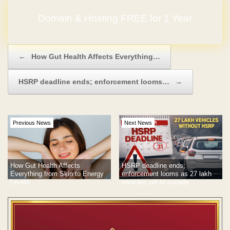
Domain & Hosting FREE for 1 Year
No Hidden Charges
Post navigation
←
How Gut Health Affects Everything…
HSRP deadline ends; enforcement looms…
→
Previous News
Next News
How Gut Health Affects
HSRP deadline ends;
Everything from Skin to Energy
enforcement looms as 27 lakh
Levels
vehicles yet to comply