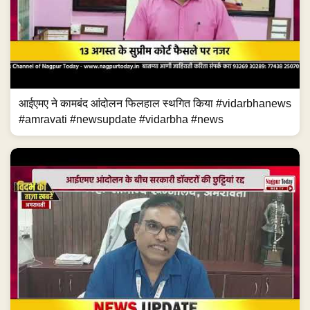
आईएमए ने कामबंद आंदोलन फिलहाल स्थगित किया #vidarbhanews
#amravati #newsupdate #vidarbha #news