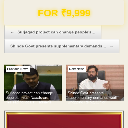
Domain & Hosting FREE for 1 Year
Post navigation
←
Surjagad project can change people’s…
Shinde Govt presents supplementary demands…
→
Previous News
Next News
Surjagad project can change
Shinde Govt presents
people’s lives, Naxals are
supplementary demands worth
misleading locals: Fadnavis
whopping Rs 52,327 cr