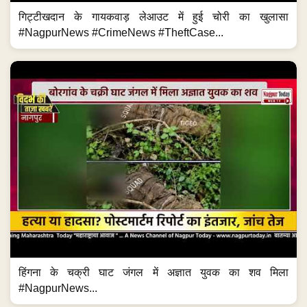
गिट्टीखदान के गायकवाड़ लेआउट में हुई चोरी का खुलासा
#NagpurNews #CrimeNews #TheftCase...
हिंगना के चक्री घाट जंगल में अज्ञात युवक का शव मिला
#NagpurNews...