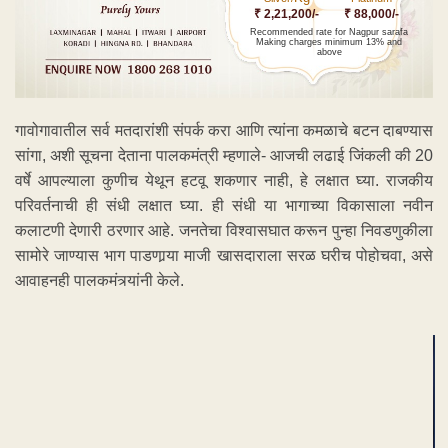
₹ 2,21,200/-
₹ 88,000/-
Recommended rate for Nagpur sarafa
Making charges minimum 13% and
above
गावोगावातील सर्व मतदारांशी संपर्क करा आणि त्यांना कमळाचे बटन दाबण्यास
सांगा, अशी सूचना देताना पालकमंत्री म्हणाले- आजची लढाई जिंकली की 20
वर्षे आपल्याला कुणीच येथून हटवू शकणार नाही, हे लक्षात घ्या. राजकीय
परिवर्तनाची ही संधी लक्षात घ्या. ही संधी या भागाच्या विकासाला नवीन
कलाटणी देणारी ठरणार आहे. जनतेचा विश्‍वासघात करून पुन्हा निवडणुकीला
सामोरे जाण्यास भाग पाडणार्‍या माजी खासदाराला सरळ घरीच पोहोचवा, असे
आवाहनही पालकमंत्र्यांनी केले.
ADVERTISEMENT