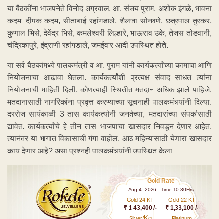
या बैठकींना भाजपनेते विनोद अग्रवाल, आ. संजय पुराम, अशोक इंगळे, भावना
कदम, दीपक कदम, सीताबाई रहांगडाले, शैलजा सोनवणे, छत्रपाल तुरकर,
कुणाल भिसे, देवेंद्र भिसे, कमलेश्‍वरी लिल्हारे, भाऊराव उके, तेजस तोडवानी,
चंद्रिकापुरे, इंद्राणी रहांगडाले, जमईवार आदी उपस्थित होते.
या सर्व बैठकांमध्ये पालकमंत्री व आ. पुराम यांनी कार्यकर्त्यांच्या कामाचा आणि
नियोजनाचा आढावा घेतला. कार्यकर्त्यांशी प्रत्यक्ष संवाद साधत त्यांना
नियोजनाची माहिती दिली. कोणत्याही स्थितीत मतदान अधिक झाले पाहिजे.
मतदानासाठी नागरिकांना प्रवृत्त करण्याच्या सूचनाही पालकमंत्र्यांनी दिल्या.
दररोज सायंकाळी 3 तास कार्यकर्त्यांनी जनतेच्या, मतदारांच्या संपर्कासाठी
द्यावेत. कार्यकर्त्यांचे हे तीन तास भाजपाचा खासदार निवडून देणार आहेत.
त्यानंतर या भागात विकासाची गंगा वाहील. आठ महिन्यांसाठी येणारा खासदार
काय देणार आहे? असा प्रश्‍नही पालकमंत्र्यांनी उपस्थित केला.
Gold Rate
Aug 4 ,2026 - Time 10.30Hrs
Gold 24 KT
Gold 22 KT
₹ 1 43,400 /-
₹ 1,33,100 /-
Kg
Silver/
Platinum