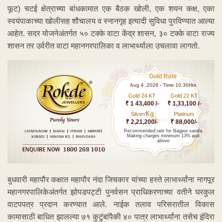
फूट) चटई क्षेत्राच्या बांधकामात एक बैठक खोली, एक शयन कक्ष, एका
स्वयंपाकाच्या खोलीसह शौचालय व स्नानगृह इत्यादी सुविधा पुरविण्यात आल्या
आहेत. सदर योजनेअंतर्गत ५० टक्के वाटा केंद्र शासन, ३० टक्के वाटा राज्य
शासन तर उर्वरीत वाटा महानगरपालिका व लाभार्थ्याला उचलावा लागतो.
Gold Rate
Aug 4 ,2026 - Time 10.30Hrs
Gold 24 KT
Gold 22 KT
₹ 1 43,400 /-
₹ 1,33,100 /-
Kg
Silver/
Platinum
₹ 2,21,200/-
₹ 88,000/-
Recommended rate for Nagpur sarafa
Making charges minimum 13% and
above
बुधवारी महापौर कक्षात महापौर नंदा जिचकार यांच्या हस्ते लाभार्थ्यांना नागपूर
महानगरपालिकेअंतर्गत झोपडपट्टी पुनर्वसन प्राधिकरणाच्या वतीने घरकुल
वाटपपत्र प्रदान करण्यात आले. नाईक तलाव परिसरातील विकास
कामासाठी बाधित झालल्या ७१ कुटुंबांपैकी ४० पात्र लाभार्थ्यांना तसेच इंदिरा