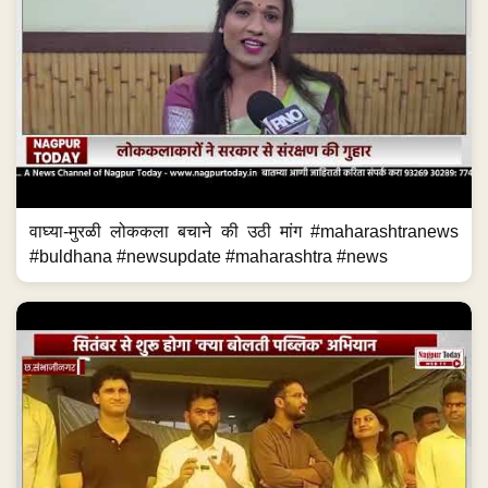
वाघ्या-मुरळी लोककला बचाने की उठी मांग #maharashtranews
#buldhana #newsupdate #maharashtra #news