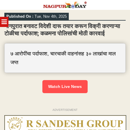
Skip
Published On :
Tue, Nov 4th, 2025
to
MENU
content
नागपुरात बनावट विदेशी दारू तयार करून विक्री करणाऱ्या
टोळीचा पर्दाफाश; कळमना पोलिसांची मोठी कारवाई
७ आरोपींचा पर्दाफाश, चारचाकी वाहनांसह ३० लाखांचा माल
जप्त
Watch Live News
ADVERTISEMENT