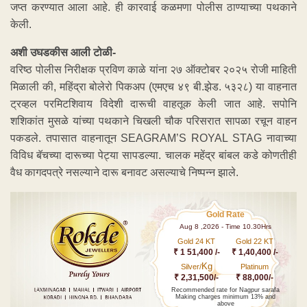
जप्त करण्यात आला आहे. ही कारवाई कळमणा पोलीस ठाण्याच्या पथकाने
केली.
अशी उघडकीस आली टोळी-
वरिष्ठ पोलीस निरीक्षक प्रविण काळे यांना २७ ऑक्टोबर २०२५ रोजी माहिती
मिळाली की, महिंद्रा बोलेरो पिकअप (एमएच ४९ बी.झेड. ५३२८) या वाहनात
ट्रव्हल परमिटशिवाय विदेशी दारूची वाहतूक केली जात आहे. सपोनि
शशिकांत मुसळे यांच्या पथकाने चिखली चौक परिसरात सापळा रचून वाहन
पकडले. तपासात वाहनातून SEAGRAM’S ROYAL STAG नावाच्या
विविध बॅचच्या दारूच्या पेट्या सापडल्या. चालक महेंद्र बांबल कडे कोणतीही
वैध कागदपत्रे नसल्याने दारू बनावट असल्याचे निष्पन्न झाले.
Gold Rate
Aug 8 ,2026 - Time 10.30Hrs
Gold 24 KT
Gold 22 KT
₹ 1 51,400 /-
₹ 1,40,400 /-
Kg
Silver/
Platinum
₹ 2,31,500/-
₹ 88,000/-
Recommended rate for Nagpur sarafa
Making charges minimum 13% and
above