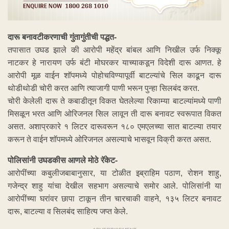
दारू बनावटीकरणाची गुंतागुंतीची पद्धत-
तपासात उघड झाले की आरोपी महेंद्र बांबल आणि निखील उर्फ निक्कू
नाटकर हे नारायण उर्फ बंटी मोघरकर याच्याकडून विदेशी दारू आणत. हे
आरोपी मूळ वाईन शॉपमध्ये पोहोचविण्यापूर्वी बाटल्यांचे सिल काढून दारू
थोडीथोडी चोरी करत आणि त्याजागी पाणी भरून पुन्हा सिलबंद करत.
चोरी केलेली दारू ते कबाडीतून विकत घेतलेल्या रिकाम्या बाटल्यांमध्ये पाणी
मिसळून भरत आणि ओरिजनल सिल लावून ती दारू बनावट स्वरूपात विकत
असत. अशाप्रकारे १ लिटर दारूवरून १८० एमएलच्या सात बाटल्या तयार
करून ते वाईन शॉपमध्ये ओरिजनल असल्याचे भासवून विक्री करत असत.
पोलिसांनी उघडकीस आणले मोठे रॅकेट-
आरोपींच्या कबुलीजबाबानुसार, या टोळीत इब्राहिम पठाण, रोशन शाहु,
गजेन्द्र शाहु यांचा देखील सहभाग असल्याचे समोर आले. पोलिसांनी या
आरोपींच्या घरांवर छापा टाकून तीन चारचाकी वाहने, १३५ लिटर बनावट
दारू, बाटल्या व सिलबंद साहित्य जप्त केले.