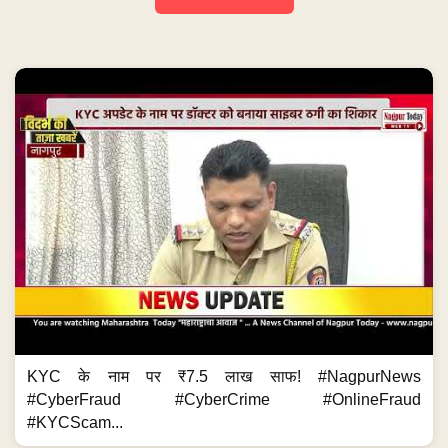
KYC के नाम पर ₹7.5 लाख साफ! #NagpurNews
#CyberFraud #CyberCrime #OnlineFraud
#KYCScam...