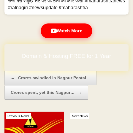
रत्नागिरी समुद्र तट पर पर्यटकों की कार फंसी #maharashtranews
#ratnagiri #newsupdate #maharashtra
Watch More
Domain & Hosting FREE for 1 Year
Post navigation
←
Crores swindled in Nagpur Postal…
Crores spent, yet this Nagpur…
→
Previous News
Next News