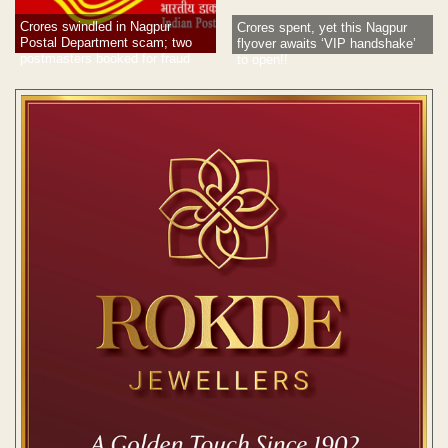
Crores spent, yet this Nagpur
Crores swindled in Nagpur
flyover awaits ‘VIP handshake’
Postal Department scam; two
to open!!
postmasters booked for fraud