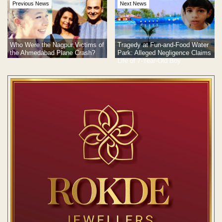
Previous News
Next News
Tragedy at Fun-and-Food Water
Who Were the Nagpur Victims of
Park: Alleged Negligence Claims
the Ahmedabad Plane Crash?
Life of 7-Year-Old Boy