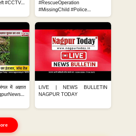
ft #CCTV...
#RescueOperation
#MissingChild #Police...
ंगल में अज्ञात
LIVE | NEWS BULLETIN
gpurNews...
NAGPUR TODAY
ore