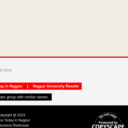
day in Nagpur
|
Nagpur University Results
apps group with similar names.
Copyright @ 2024
ice Today in Nagpur
ievance Redressal