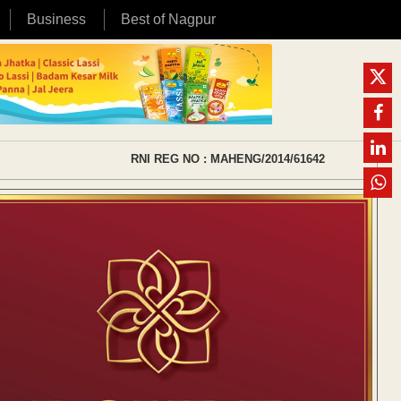
Business
Best of Nagpur
RNI REG NO : MAHENG/2014/61642