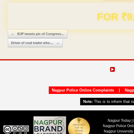
Domain & Hosting F
Post navigation
←
BJP tweets pic of Congress…
Driver of coal trader who…
→
Nagpur Police Online Complaints
|
Nagp
Note:
This is to inform that 
Nagpur Today | 
Nagpur Police Onl
Nagpur University