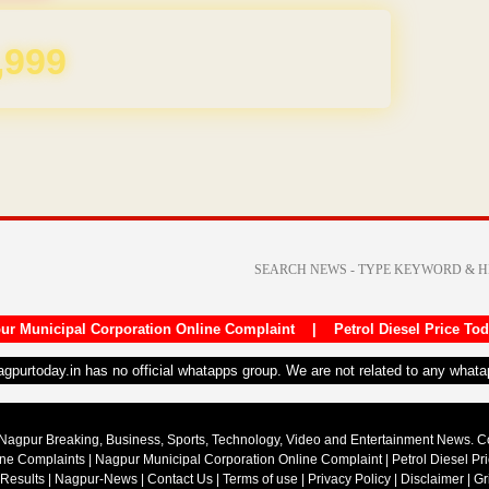
REE for 1 Year
ur Municipal Corporation Online Complaint
|
Petrol Diesel Price To
nagpurtoday.in has no official whatapps group. We are not related to any what
Nagpur Breaking, Business, Sports, Technology, Video and Entertainment News. 
ine Complaints
|
Nagpur Municipal Corporation Online Complaint
|
Petrol Diesel Pr
 Results
|
Nagpur-News
|
Contact Us
|
Terms of use
|
Privacy Policy
|
Disclaimer
|
Gr