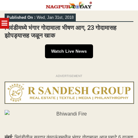
Skip
Published On :
Wed, Jan 31st, 2018
to
MENU
content
भिवंडीमध्ये भंगार गोदामाला भीषण आग, 23 गोदामासह
झोपड्यासह जळून खाक
Watch Live News
ADVERTISEMENT
मुंबई:
भिवंडीतील सरदार कंपाऊंडमधील भंगार गोदामाला आज पहाटे 6 वाजता