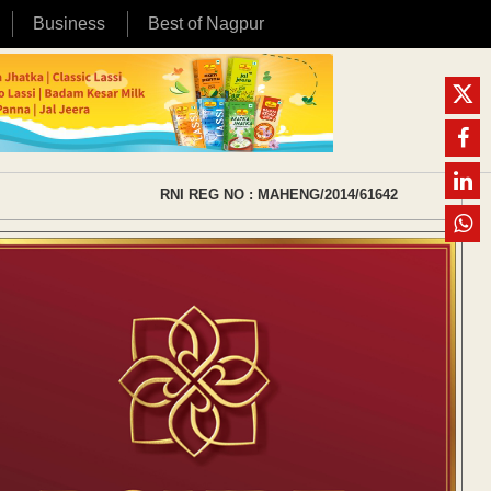
Business
Best of Nagpur
RNI REG NO : MAHENG/2014/61642