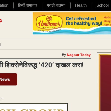
ation
हिन्दी समाचार
मराठी बातम्या
Health
School
|
By
Nagpur Today
 शिवसेनेविरूद्ध ‘420’ दाखल करा!
 News
ENT