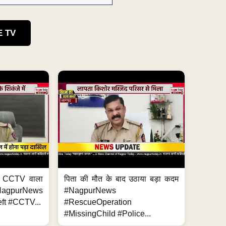
E TV
ा, CCTV वाला
पिता की मौत के बाद उठाया बड़ा कदम
NagpurNews
#NagpurNews
ft #CCTV...
#RescueOperation
#MissingChild #Police...