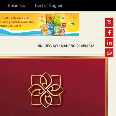
Business
Best of Nagpur
RNI REG NO : MAHENG/2014/61642