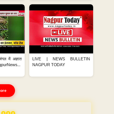
ंगल में अज्ञात
LIVE | NEWS BULLETIN
gpurNews...
NAGPUR TODAY
ore
REE for 1 Year