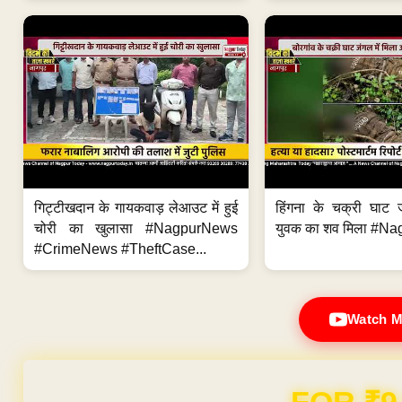
गिट्टीखदान के गायकवाड़ लेआउट में हुई
हिंगना के चक्री घाट ज
चोरी का खुलासा #NagpurNews
युवक का शव मिला #Na
#CrimeNews #TheftCase...
Watch M
Domain & Hosting F