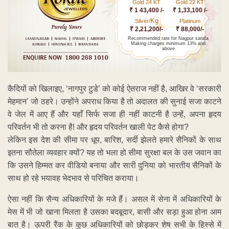
Gold 24 KT
Gold 22 KT
₹ 1 43,400 /-
₹ 1,33,100 /-
Kg
Silver/
Platinum
₹ 2,21,200/-
₹ 88,000/-
Recommended rate for Nagpur sarafa
Making charges minimum 13% and
above
कैदियों को खिलाइए, ‘नागपुर टुडे’ को कोई ऐतराज नहीं है, आखिर वे ‘सरकारी
मेहमान’ जो ठहरे। उन्होंने अपराध किया है तो अदालत की सुनाई सजा काटने
वे जेल में आए हैं और यहाँ सिर्फ सजा ही नहीं काटनी है उन्हें, अपना हृदय
परिवर्तन भी तो करना है! और हृदय परिवर्तन खाली पेट कैसे होगा?
लेकिन इस देश की सीमा पर धूप, बारिश, सर्दी झेलते हमारे सैनिकों के साथ
इतना सौतेला व्यवहार क्यों? यह तो भला हो सीमा सुरक्षा बल के उस जवान का
कि उसने हिम्मत कर वीडियो बनाया और सारी दुनिया को भारतीय सैनिकों के
साथ हो रहे भयावह भेदभाव से परिचित कराया।
ऐसा नहीं कि सैन्य अधिकारियों के मजे हैं। असल में सेना में अधिकारियों के
मेस में भी जो खाना मिलता है उसका बदबूदार, बासी और सड़ा हुआ होना आम
बात है। ऊपरी रैंक के कुछ अधिकारियों को छोड़कर शेष सभी के हिस्से में