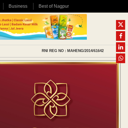
Business
Best of Nagpur
RNI REG NO : MAHENG/2014/61642