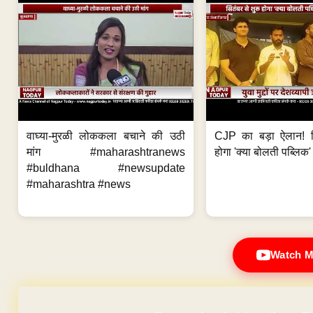
वाघ्या-मुरळी लोककला बचाने की उठी
CJP का बड़ा ऐलान! स
मांग #maharashtranews
होगा 'क्या बोलती पब्लिक'
#buldhana #newsupdate
#maharashtra #news
Watch M