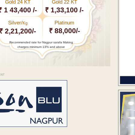
Gold 24 KT
Gold 22 KT
₹ 1 43,400 /-
₹ 1,33,100 /-
Silver/
Platinum
Kg
₹ 88,000/-
₹ 2,21,200/-
Recommended rate for Nagpur sarafa Making
charges minimum 13% and above
ENT