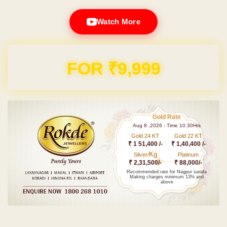
Watch More
Domain & Hosting FREE for 1 Year
Gold Rate
Aug 8 ,2026 - Time 10.30Hrs
Gold 24 KT
Gold 22 KT
₹ 1 51,400 /-
₹ 1,40,400 /-
Kg
Silver/
Platinum
₹ 2,31,500/-
₹ 88,000/-
Recommended rate for Nagpur sarafa
Making charges minimum 13% and
above
Post navigation