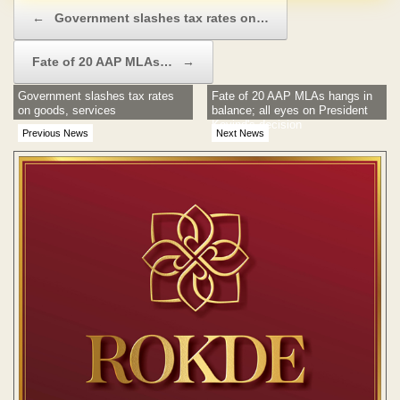
Post navigation
←
Government slashes tax rates on…
Fate of 20 AAP MLAs…
→
Government slashes tax rates
Fate of 20 AAP MLAs hangs in
on goods, services
balance; all eyes on President
Kovind's decision
Previous News
Next News