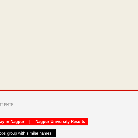
day in Nagpur
|
Nagpur University Results
apps group with similar names.