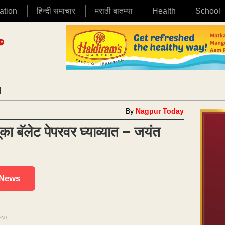
ation
हिन्दी समाचार
मराठी बातम्या
Health
School
|
By
Nagpur Today
ा बॅलेट पेपरवर घ्याव्यात – जयंत
 News
ENT