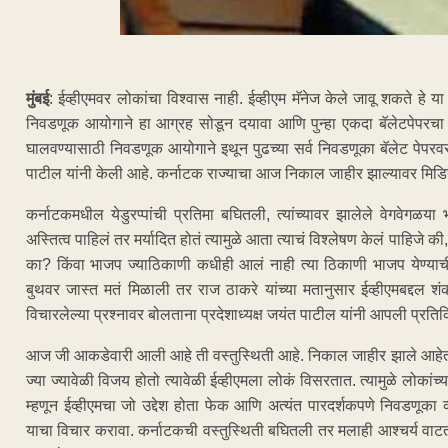
मुंबई
: ईव्हीएमवर लोकांचा विश्वास नाही. ईव्हीएम मॅनेज केले जावू शकते हे य
निवडणूक आयोगाने हा आग्रह सोडून दयावा आणि पुन्हा एकदा बॅलेटपेपरचा 
घालवण्यासाठी निवडणूक आयोगाने इथून पुढच्या सर्व निवडणूका बॅलेट पेपरवर घ्य
पाटील यांनी केली आहे. कर्नाटक राज्याचा आज निकाल जाहीर झाल्यावर मिडिय
कर्नाटकमधील येडुरप्पांची प्रतिमा बघितली, त्यांच्यावर झालेले वेगवेगळया
अस्तित्व पाहिलं तर मर्यादित होतं त्यामुळे आता त्याचं विश्लेषण केलं पाहिज
का? किंवा भाजप ज्याठिकाणी कधीही आलं नाही त्या ठिकाणी भाजप येण्
बुथवर जास्त मतं मिळाली तर राज ठाकरे यांच्या मतानुसार ईव्हीएमबद्दल शंका
विचारलेल्या प्रश्नावर बोलताना प्रदेशाध्यक्ष जयंत पाटील यांनी आपली प्रति
आज जी आकडेवारी आली आहे ती वस्तुस्थिती आहे. निकाल जाहीर झाले आहेत. जेव
ज्या ज्यावेळी विजय होतो त्यावेळी ईव्हीएमला लोकं विसरतात. त्यामुळे लोकांच
म्हणून ईव्हीएमचा जो उद्देश होता फेक आणि अत्यंत पारदर्शकपणे निवडणूका व्
याचा विचार करावा. कर्नाटकची वस्तुस्थिती बघितली तर मलाही आश्चर्य वाटत