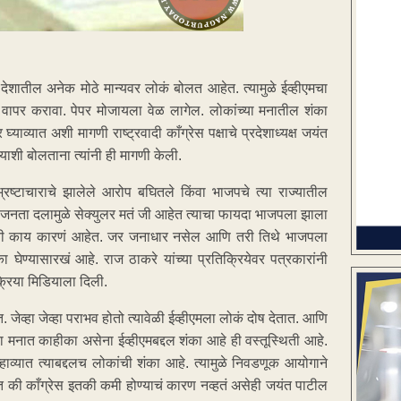
ा देशातील अनेक मोठे मान्यवर लोकं बोलत आहेत. त्यामुळे ईव्हीएमचा
वापर करावा. पेपर मोजायला वेळ लागेल. लोकांच्या मनातील शंका
ाव्यात अशी मागणी राष्ट्रवादी काँग्रेस पक्षाचे प्रदेशाध्यक्ष जयंत
ाशी बोलताना त्यांनी ही मागणी केली.
 भ्रष्टाचाराचे झालेले आरोप बघितले किंवा भाजपचे त्या राज्यातील
े की,जनता दलामुळे सेक्युलर मतं जी आहेत त्याचा फायदा भाजपला झाला
याची काय कारणं आहेत. जर जनाधार नसेल आणि तरी तिथे भाजपला
 घेण्यासारखं आहे. राज ठाकरे यांच्या प्रतिक्रियेवर पत्रकारांनी
क्रिया मिडियाला दिली.
्हा जेव्हा पराभव होतो त्यावेळी ईव्हीएमला लोकं दोष देतात. आणि
्या मनात काहीका असेना ईव्हीएमबद्दल शंका आहे ही वस्तूस्थिती आहे.
हाव्यात त्याबद्दलच लोकांची शंका आहे. त्यामुळे निवडणूक आयोगाने
 की काँग्रेस इतकी कमी होण्याचं कारण नव्हतं असेही जयंत पाटील