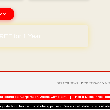
ore
REE for 1 Year
ur Municipal Corporation Online Complaint
|
Petrol Diesel Price To
nagpurtoday.in has no official whatapps group. We are not related to any what