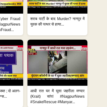
ी Cyber Fraud
शराब पार्टी के बाद Murder? नागपुर में
#NagpurNews
युवक की पत्थर से हत्या...
Fraud...
जब्त ; दो अलग-
आधी रात घर में घुसा जहरीला मण्यार
ग्स...
(Krait) सांप! #NagpurNews
#SnakeRescue #Manyar...