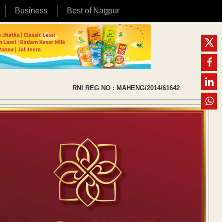
Business
Best of Nagpur
RNI REG NO : MAHENG/2014/61642