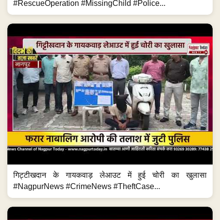
#RescueOperation #MissingChild #Police...
गिट्टीखदान के गायकवाड़ लेआउट में हुई चोरी का खुलासा
#NagpurNews #CrimeNews #TheftCase...