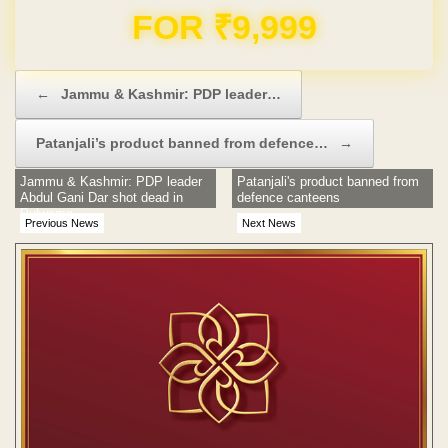
Domain & Hosting FREE for 1 Year
Post navigation
←
Jammu & Kashmir: PDP leader…
Patanjali’s product banned from defence…
→
Jammu & Kashmir: PDP leader
Patanjali's product banned from
Abdul Gani Dar shot dead in
defence canteens
Pulwama
Previous News
Next News