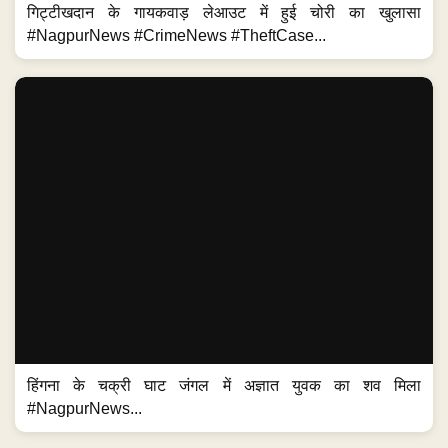
गिट्टीखदान के गायकवाड़ लेआउट में हुई चोरी का खुलासा
#NagpurNews #CrimeNews #TheftCase...
हिंगना के चक्री घाट जंगल में अज्ञात युवक का शव मिला
#NagpurNews...