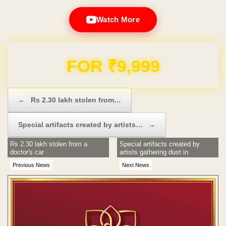
Watch More
FOR ₹9,999
Post navigation
←
Rs 2.30 lakh stolen from…
Special artifacts created by artists…
→
Rs 2.30 lakh stolen from a
Special artifacts created by
doctor's car
artists gathering dust in
workshop
Previous News
Next News