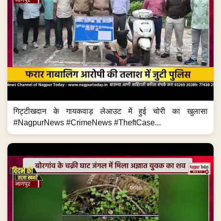
गिट्टीखदान के गायकवाड़ लेआउट में हुई चोरी का खुलासा
#NagpurNews #CrimeNews #TheftCase...