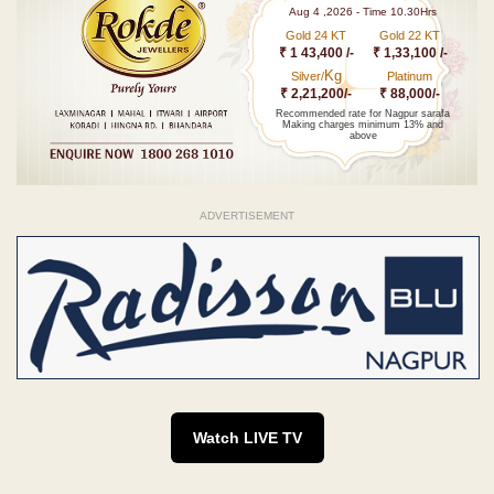
Aug 4 ,2026 - Time 10.30Hrs
Gold 24 KT
Gold 22 KT
₹ 1 43,400 /-
₹ 1,33,100 /-
Kg
Silver/
Platinum
₹ 2,21,200/-
₹ 88,000/-
Recommended rate for Nagpur sarafa
Making charges minimum 13% and
above
ADVERTISEMENT
Watch LIVE TV