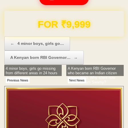
FOR ₹9,999
Post navigation
←
4 minor boys, girls go…
A Kenyan born RBI Governor…
→
4 minor boys, girls go missing
A Kenyan born RBI Governor
from different areas in 24 hours
who became an Indian citizen
only in 2013. Why silent now
Previous News
Next News
Subramaniam Swamy?