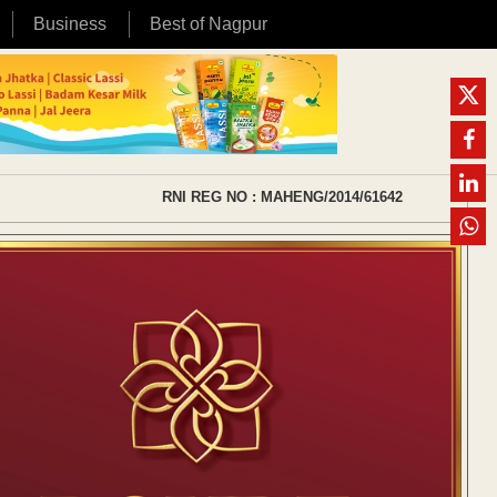
Business
Best of Nagpur
RNI REG NO : MAHENG/2014/61642