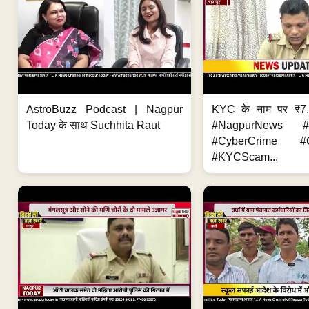
AstroBuzz Podcast | Nagpur
KYC के नाम पर ₹7
Today के साथ Suchhita Raut
#NagpurNews #C
#CyberCrime #O
#KYCScam...