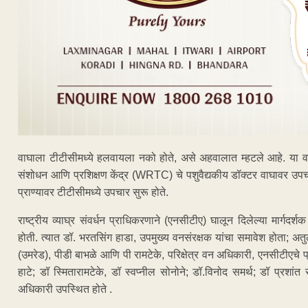
वाघाला टीटीसीमध्ये हलवायला नको होते, असे अहवालात म्हटले आहे. या वाघाल
संशोधन आणि प्रशिक्षण केंद्र (WRTC) चे पशुवैद्यकीय डॉक्टर वाघावर उप
प्राण्यावर टीटीसीमध्ये उपचार सुरू होते.
राष्ट्रीय व्याघ्र संवर्धन प्राधिकरणाने (एनसीटीए) घालून दिलेल्या मार्गद
होती. त्यात डॉ. भरतसिंग हाडा, उपमुख्य वनसंरक्षक यांचा समावेश होता; अ
(उमरेड), पीडी बाभळे आणि पी रामटेके, परिक्षेत्र वन अधिकारी, एनसीटीएचे प
हाटे; डॉ स्मितारामटेके, डॉ स्वप्नील सोनोने; डॉ.विनोद समर्थ; डॉ प्रशांत 
अधिकारी उपस्थित होते .