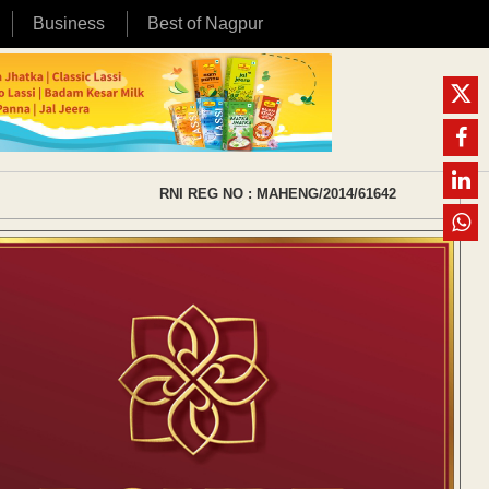
Business
Best of Nagpur
RNI REG NO : MAHENG/2014/61642