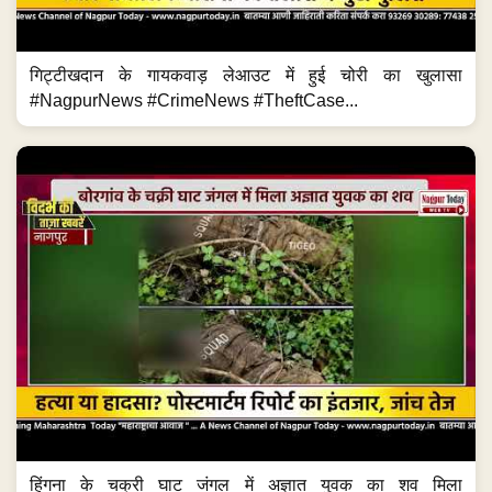
गिट्टीखदान के गायकवाड़ लेआउट में हुई चोरी का खुलासा
#NagpurNews #CrimeNews #TheftCase...
हिंगना के चक्री घाट जंगल में अज्ञात युवक का शव मिला