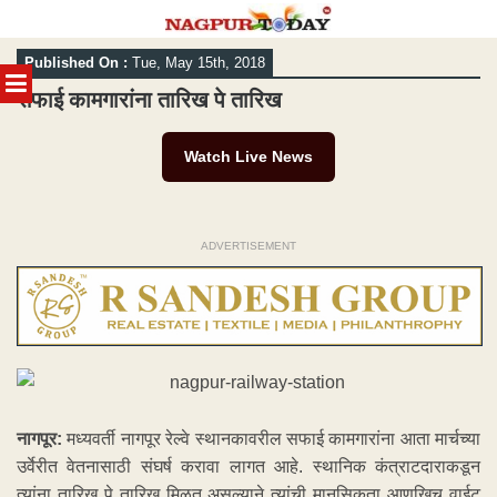
Skip
Published On :
Tue, May 15th, 2018
to
MENU
content
सफाई कामगारांना तारिख पे तारिख
Watch Live News
ADVERTISEMENT
नागपूर:
मध्यवर्ती नागपूर रेल्वे स्थानकावरील सफाई कामगारांना आता मार्चच्या
उर्वेरीत वेतनासाठी संघर्ष करावा लागत आहे. स्थानिक कंत्राटदाराकडून
त्यांना तारिख पे तारिख मिळत असल्याने त्यांची मानसिकता आणखिच वाईट