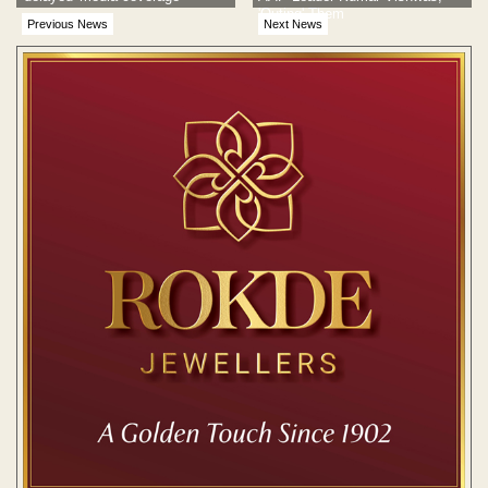
'Outing' Them
Previous News
Next News