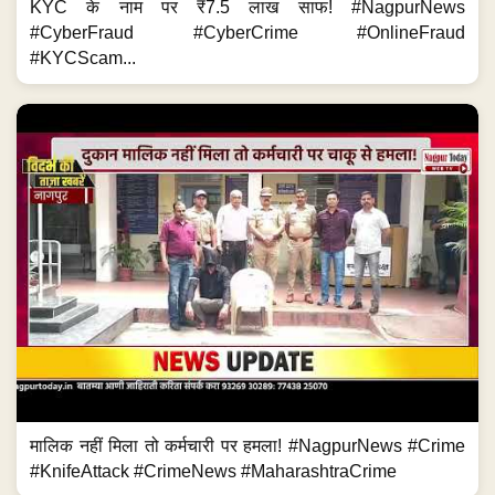
KYC के नाम पर ₹7.5 लाख साफ! #NagpurNews
#CyberFraud #CyberCrime #OnlineFraud
#KYCScam...
मालिक नहीं मिला तो कर्मचारी पर हमला! #NagpurNews #Crime
#KnifeAttack #CrimeNews #MaharashtraCrime