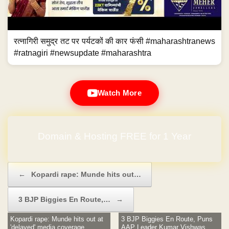
रत्नागिरी समुद्र तट पर पर्यटकों की कार फंसी #maharashtranews
#ratnagiri #newsupdate #maharashtra
Watch More
Domain & Hosting FREE for 1 Year
Post navigation
←
Kopardi rape: Munde hits out…
3 BJP Biggies En Route,…
→
Kopardi rape: Munde hits out at
3 BJP Biggies En Route, Puns
'delayed' media coverage
AAP Leader Kumar Vishwas,