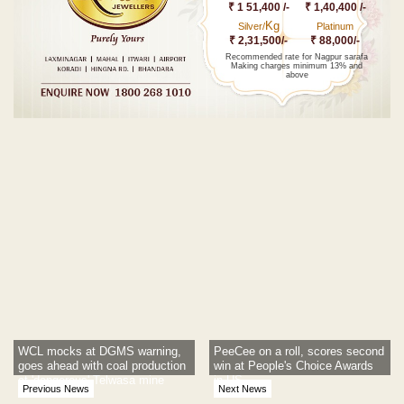
₹ 1 51,400 /-
₹ 1,40,400 /-
Kg
Silver/
Platinum
₹ 2,31,500/-
₹ 88,000/-
Recommended rate for Nagpur sarafa
Making charges minimum 13% and
above
Post navigation
WCL mocks at DGMS warning,
PeeCee on a roll, scores second
goes ahead with coal production
win at People's Choice Awards
at 'dangerous' Telwasa mine
in US
Previous News
Next News