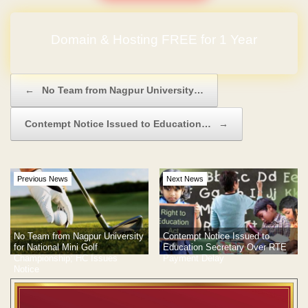
Domain & Hosting FREE for 1 Year
No Hidden Charges
Post navigation
←
No Team from Nagpur University…
Contempt Notice Issued to Education…
→
Previous News
Next News
No Team from Nagpur University
Contempt Notice Issued to
for National Mini Golf
Education Secretary Over RTE
Championship; HC Issues
Payment Delay
Notice