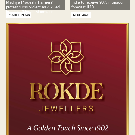
Madhya Pradesh: Farmers'
India to receive 98% monsoon,
protest turns violent as 4 killed
forecast IMD
in police firing in Mandsaur
Previous News
Next News