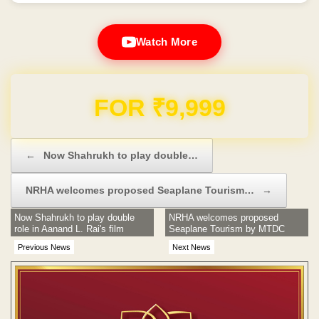
Watch More
Domain & Hosting FREE for 1 Year
Post navigation
←
Now Shahrukh to play double…
NRHA welcomes proposed Seaplane Tourism…
→
Now Shahrukh to play double
NRHA welcomes proposed
role in Aanand L. Rai's film
Seaplane Tourism by MTDC
Previous News
Next News