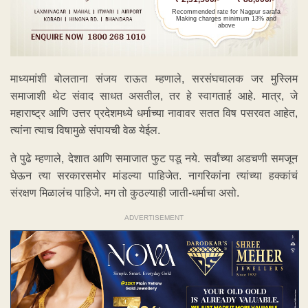
Recommended rate for Nagpur sarafa
Making charges minimum 13% and
above
माध्यमांशी बोलताना संजय राऊत म्हणाले, सरसंघचालक जर मुस्लिम
समाजाशी थेट संवाद साधत असतील, तर हे स्वागतार्ह आहे. मात्र, जे
महाराष्ट्र आणि उत्तर प्रदेशमध्ये धर्माच्या नावावर सतत विष पसरवत आहेत,
त्यांना त्याच विषामुळे संपायची वेळ येईल.
ते पुढे म्हणाले, देशात आणि समाजात फुट पडू नये. सर्वांच्या अडचणी समजून
घेऊन त्या सरकारसमोर मांडल्या पाहिजेत. नागरिकांना त्यांच्या हक्कांचं
संरक्षण मिळालंच पाहिजे. मग तो कुठल्याही जाती-धर्माचा असो.
ADVERTISEMENT