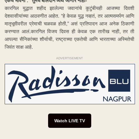
एकच भावना : “तुमचं बलिदान व्यर्थ जाणार नाही-
कारगिल युद्धात शहीद झालेल्या जवानांचे कुटुंबीयही आजच्या दिवशी
देशवासीयांच्या आठवणीत आहेत. “हे केवळ युद्ध नव्हतं, तर आत्मसमर्पण आणि
मातृभूमीवरील प्रेमाची चळवळ होती,” असं प्रतिपादन आज अनेक ठिकाणी
करण्यात आलं.कारगिल विजय दिवस ही केवळ एक तारीख नाही, तर ती
आपल्या सैनिकांच्या शौर्याची, राष्ट्राच्या एकतेची आणि भारताच्या अस्मितेची
जिवंत साक्ष आहे.
ADVERTISEMENT
Watch LIVE TV