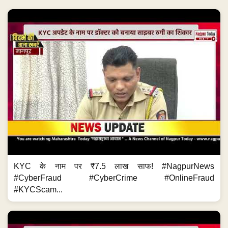
KYC के नाम पर ₹7.5 लाख साफ! #NagpurNews
#CyberFraud #CyberCrime #OnlineFraud
#KYCScam...