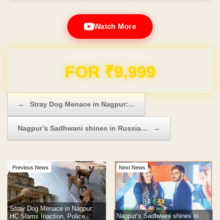
Watch More
Domain & Hosting FREE for 1 Year
Post navigation
←
Stray Dog Menace in Nagpur:…
Nagpur’s Sadhwani shines in Russia…
→
Previous News
Next News
Stray Dog Menace in Nagpur:
Nagpur’s Sadhwani shines in
HC Slams Inaction, Police