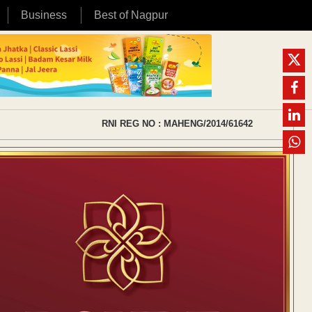
Business
Best of Nagpur
RNI REG NO : MAHENG/2014/61642