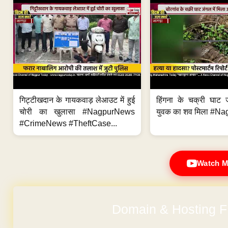
गिट्टीखदान के गायकवाड़ लेआउट में हुई
हिंगना के चक्री घाट ज
चोरी का खुलासा #NagpurNews
युवक का शव मिला #Na
#CrimeNews #TheftCase...
Watch M
Domain & Hosting F