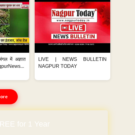
ंगल में अज्ञात
LIVE | NEWS BULLETIN
gpurNews...
NAGPUR TODAY
ore
REE for 1 Year