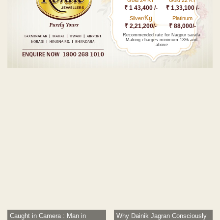
Gold 24 KT
Gold 22 KT
₹ 1 43,400 /-
₹ 1,33,100 /-
Kg
Silver/
Platinum
₹ 2,21,200/-
₹ 88,000/-
Recommended rate for Nagpur sarafa
Making charges minimum 13% and
above
Post navigation
Caught in Camera : Man in
Why Dainik Jagran Consciously