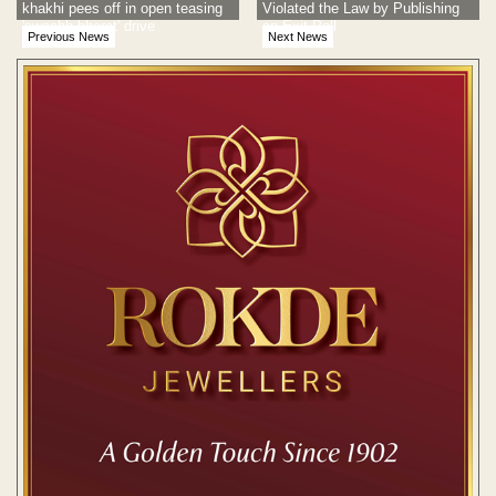
khakhi pees off in open teasing
Violated the Law by Publishing
'swachh bharat' drive
an Exit Poll
Previous News
Next News