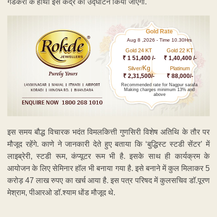
गडकरी के हाथों इस केंद्र का उद्घाटन किया जाएगा.
Gold Rate
Aug 8 ,2026 - Time 10.30Hrs
Gold 24 KT
Gold 22 KT
₹ 1 51,400 /-
₹ 1,40,400 /-
Kg
Silver/
Platinum
₹ 2,31,500/-
₹ 88,000/-
Recommended rate for Nagpur sarafa
Making charges minimum 13% and
above
इस समय बौद्ध विचारक भदंत विमलकित्ती गुणसिरी विशेष अतिथि के तौर पर
मौजूद रहेंगे. काणे ने जानकारी देते हुए बताया कि ‘बुद्धिस्ट स्टडी सेंटर’ में
लाइब्रेरी, स्टडी रूम, कंप्यूटर रूम भी है. इसके साथ ही कार्यक्रम के
आयोजन के लिए सेमिनार हॉल भी बनाया गया है. इसे बनाने में कुल मिलाकर 5
करोड़ 47 लाख रुपए का खर्च आया है. इस पत्र परिषद में कुलसचिव डॉ.पूरण
मेश्राम, पीआरओ डॉ.श्याम धोंड मौजूद थे.
ADVERTISEMENT