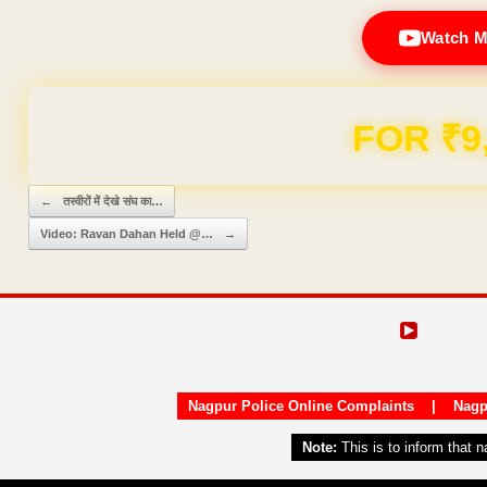
Watch M
FOR ₹9
Post navigation
←
तस्वीरों में देखे संघ का…
Video: Ravan Dahan Held @…
→
Nagpur Police Online Complaints
|
Nagp
Note:
This is to inform that 