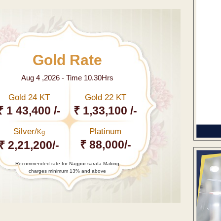
Gold Rate
Aug 4 ,2026 - Time 10.30Hrs
Gold 24 KT
Gold 22 KT
₹ 1 43,400 /-
₹ 1,33,100 /-
Silver/
Platinum
Kg
₹ 88,000/-
₹ 2,21,200/-
Recommended rate for Nagpur sarafa Making
charges minimum 13% and above