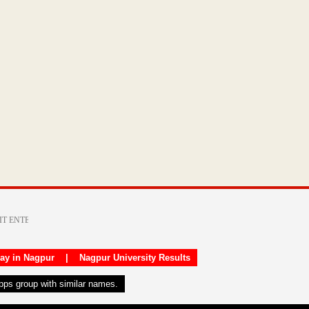
day in Nagpur
|
Nagpur University Results
apps group with similar names.