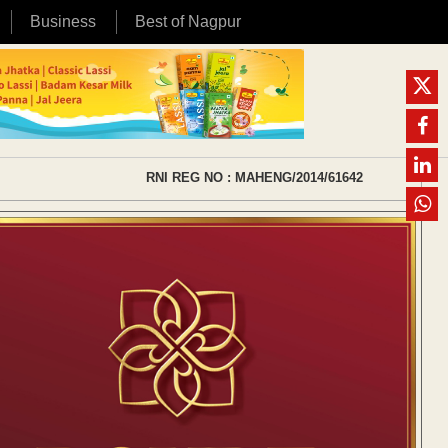
Business
Best of Nagpur
RNI REG NO : MAHENG/2014/61642