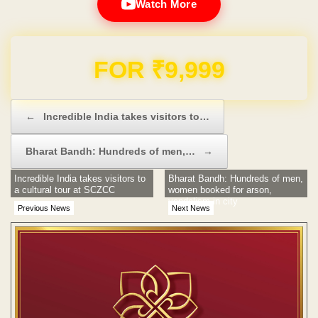
Watch More
Domain & Hosting FREE for 1 Year
Post navigation
←
Incredible India takes visitors to…
Bharat Bandh: Hundreds of men,…
→
Incredible India takes visitors to
Bharat Bandh: Hundreds of men,
a cultural tour at SCZCC
women booked for arson,
vandalism in city
Previous News
Next News