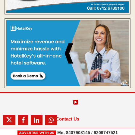
Contact Us
Mo. 8407908145 / 9209747521