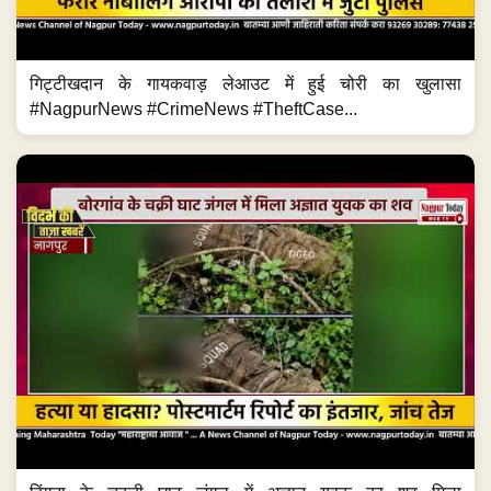
गिट्टीखदान के गायकवाड़ लेआउट में हुई चोरी का खुलासा
#NagpurNews #CrimeNews #TheftCase...