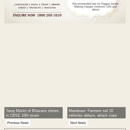
Recommended rate for Nagpur sarafa
Making charges minimum 13% and
above
Post navigation
Tanuj Mantri of Bhavans shines
Mandsaur: Farmers set 10
in CBSE 10th exam
vehicles ablaze, attack cops
Previous News
Next News