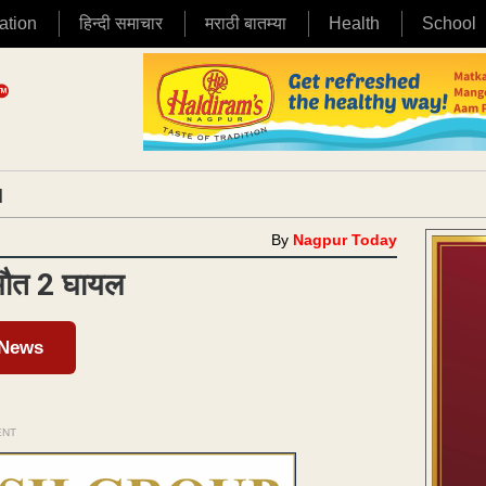
ation
हिन्दी समाचार
मराठी बातम्या
Health
School
|
By
Nagpur Today
 मौत 2 घायल
 News
ENT