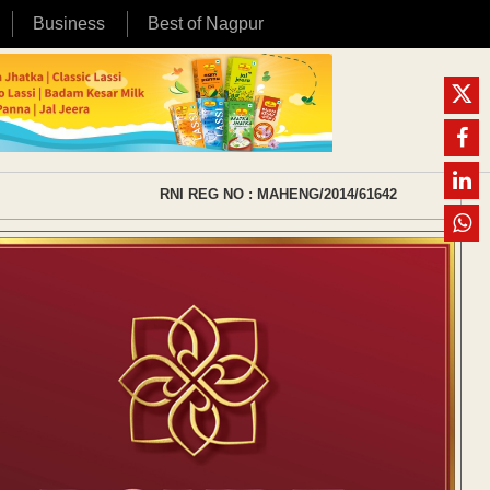
Business
Best of Nagpur
RNI REG NO : MAHENG/2014/61642