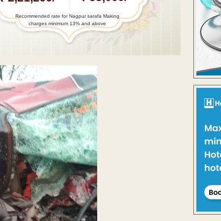
Recommended rate for Nagpur sarafa Making
charges minimum 13% and above