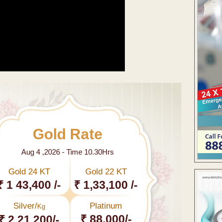
Gold Rate
Aug 4 ,2026 - Time 10.30Hrs
Gold 24 KT
Gold 22 KT
₹ 1 43,400 /-
₹ 1,33,100 /-
Silver/
Platinum
Kg
₹ 88,000/-
₹ 2,21,200/-