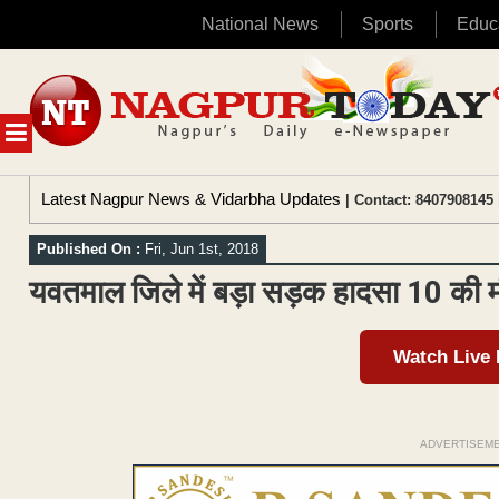
National News
Sports
Educ
Skip
to
content
MENU
Latest Nagpur News & Vidarbha Updates
| Contact: 8407908145 
Published On :
Fri, Jun 1st, 2018
यवतमाल जिले में बड़ा सड़क हादसा 10 की
Watch Live
ADVERTISEM