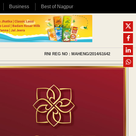
Business
Best of Nagpur
RNI REG NO : MAHENG/2014/61642