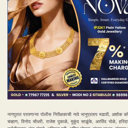
नागपुरात परतणाऱ्या पोलीस निरीक्षकाची नावे भानुप्रताप मडावी, अशोक क
चव्हाण, विनोद चौधरी, राजेश पुकाळे, मुकुंद साळुंके, अरविंद भोळे, हरिदा