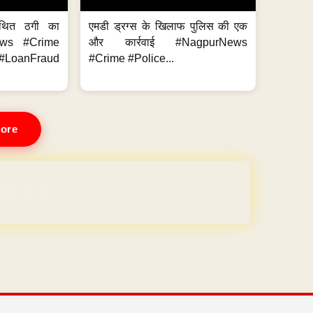
थित ठगी का
एमडी ड्रग्स के खिलाफ पुलिस की एक
ews #Crime
और कार्रवाई #NagpurNews
LoanFraud
#Crime #Police...
ore
REE for 1 Year