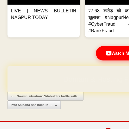
LIVE | NEWS BULLETIN
₹7.68 करोड़ की क
NAGPUR TODAY
खुलासा #NagpurN
#CyberFraud #
#BankFraud...
Watch M
Domain & Hosting F
Post navigation
←
No-win situation: Sitabuldi’s battle with…
Prof Saibaba has been in…
→