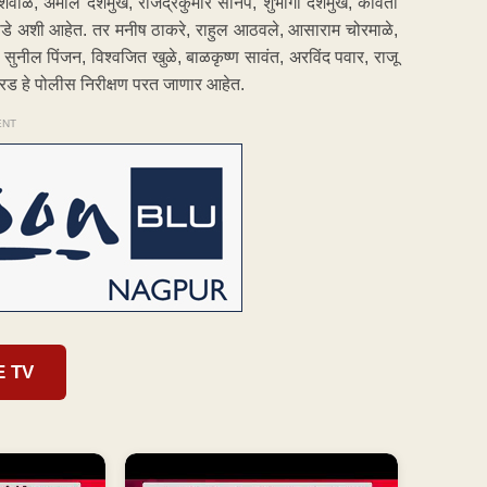
 शेवाळे, अमोल देशमुख, राजेंद्रकुमार सानप, शुभांगी देशमुख, कविता
्हाडे अशी आहेत. तर मनीष ठाकरे, राहुल आठवले, आसाराम चोरमाळे,
सुनील पिंजन, विश्वजित खुळे, बाळकृष्ण सावंत, अरविंद पवार, राजू
 गरड हे पोलीस निरीक्षण परत जाणार आहेत.
ENT
E TV