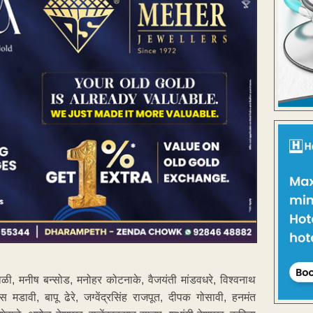
ोळी, मनीष बन्सोड, मनोहर कोटनाके, वैजयंती मांडवधरे, विश्वनाथ
स मडावी, बापू ढेरे, जग्वेंद्रसिंह राजपूत, दीपक गोसावी, हनमंत