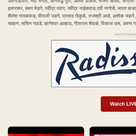
उर्लगोंडावार, नंदा मंगाते, अनिरुद्ध पुरी, अमित डोळस, संजय जाधव, संग्राम
इसारकर, बबन येडगे, रवींद्र पवार, रवींद्र नाईकवाड,रवी नागोसे, भारत कऱ
शैलेश गायकवाड, दीपाली धडगे, प्रसाद गोकुळे, राजश्री आडे, अशोक भंडारे, 
चव्हाण, सचिन गावडे, ज्ञानेश्वर आव्हाड, गीताराम शेवाळे, विकास धस, अरुण
ADVERTISEM
Watch LIV