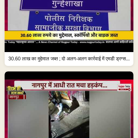
30.60 लाख का मुद्देमाल जब्त ; दो अलग-अलग कार्रवाई में एमडी ड्रग्स...