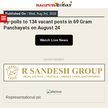
Skip
Published On :
Wed, Aug 3rd, 2016
to
MENU
content
By-polls to 134 vacant posts in 69 Gram
Panchayats on August 24
Watch Live News
ADVERTISEMENT
Representational pic