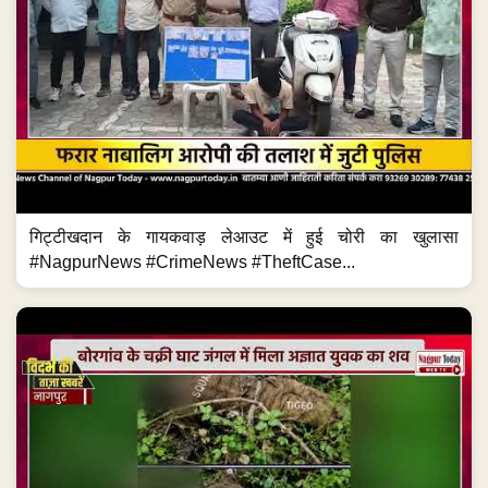
गिट्टीखदान के गायकवाड़ लेआउट में हुई चोरी का खुलासा
#NagpurNews #CrimeNews #TheftCase...