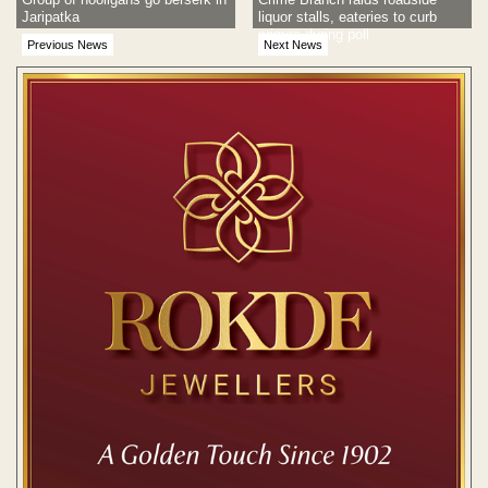
Jaripatka
liquor stalls, eateries to curb
crimes during poll
Previous News
Next News