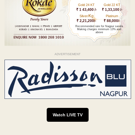
Gold 24 KT
Gold 22 KT
₹ 1 43,400 /-
₹ 1,33,100 /-
Kg
Silver/
Platinum
₹ 2,21,200/-
₹ 88,000/-
Recommended rate for Nagpur sarafa
Making charges minimum 13% and
above
ADVERTISEMENT
Watch LIVE TV