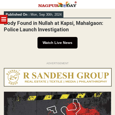
Skip
Published On :
Mon, Sep 30th, 2024
to
MENU
content
Body Found in Nullah at Kapsi, Mahalgaon:
Police Launch Investigation
Watch Live News
ADVERTISEMENT