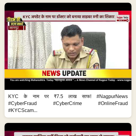
KYC के नाम पर ₹7.5 लाख साफ! #NagpurNews
#CyberFraud #CyberCrime #OnlineFraud
#KYCScam...