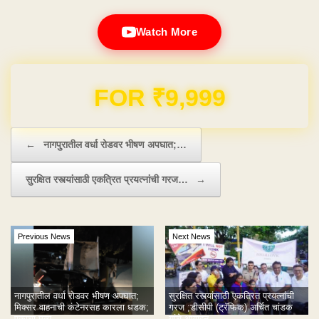
Watch More
Domain & Hosting FREE for 1 Year
Post navigation
←
नागपुरातील वर्धा रोडवर भीषण अपघात;…
सुरक्षित रस्त्यांसाठी एकत्रित प्रयत्नांची गरज…
→
Previous News
Next News
नागपुरातील वर्धा रोडवर भीषण अपघात;
सुरक्षित रस्त्यांसाठी एकत्रित प्रयत्नांची
मिक्सर वाहनाची कंटेनरसह कारला धडक;
गरज ;डीसीपी (ट्रॅफिक) अर्चित चांडक
एकाचा मृत्यू
यांचे आवाहन