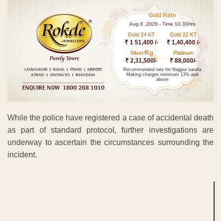
Gold Rate
Aug 8 ,2026 - Time 10.30Hrs
Gold 24 KT
Gold 22 KT
₹ 1 51,400 /-
₹ 1,40,400 /-
Kg
Silver/
Platinum
₹ 2,31,500/-
₹ 88,000/-
Recommended rate for Nagpur sarafa
Making charges minimum 13% and
above
While the police have registered a case of accidental death
as part of standard protocol, further investigations are
underway to ascertain the circumstances surrounding the
incident.
ADVERTISEMENT