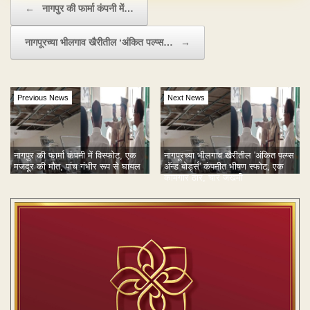
←
नागपुर की फार्मा कंपनी में…
नागपूरच्या भीलगाव खैरीतील ‘अंकित पल्प्स…
→
Previous News
Next News
नागपुर की फार्मा कंपनी में विस्फोट, एक
नागपूरच्या भीलगाव खैरीतील 'अंकित पल्प्स
मजदूर की मौत, पांच गंभीर रूप से घायल
अ‍ॅन्ड बोर्ड्स' कंपनीत भीषण स्फोट; एक
कामगार ठार, चार जखमी