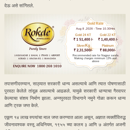
देऊ असे सांगितले.
Gold Rate
Aug 8 ,2026 - Time 10.30Hrs
Gold 24 KT
Gold 22 KT
₹ 1 51,400 /-
₹ 1,40,400 /-
Kg
Silver/
Platinum
₹ 2,31,500/-
₹ 88,000/-
Recommended rate for Nagpur sarafa
Making charges minimum 13% and
above
तपासणीदरम्यान, साठ्यात सरकारी धान्य असल्याचे आणि त्यात पोषणासाठी
पुरवठा केलेले तांदूळ असल्याचे आढळले. यामुळे सरकारी धान्याचा गैरवापर
केल्याचा संशय निर्माण झाला. अन्नपुरवठा विभागाने नमुने गोळा करून धान्य
आणि ट्रक जप्त केले.
एकूण १४ लाख रुपयांचा माल जप्त करण्यात आला असून, अज्ञात व्यक्तींविरुद्ध
जीवनावश्यक वस्तू अधिनियम, १९५५ च्या कलम ३ आणि ७ अंतर्गत अजनी