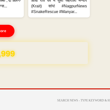
जब्त ; दो अलग-
आधी रात घर में घुसा जहरीला मण्यार
ग्स...
(Krait) सांप! #NagpurNews
#SnakeRescue #Manyar...
ore
,999