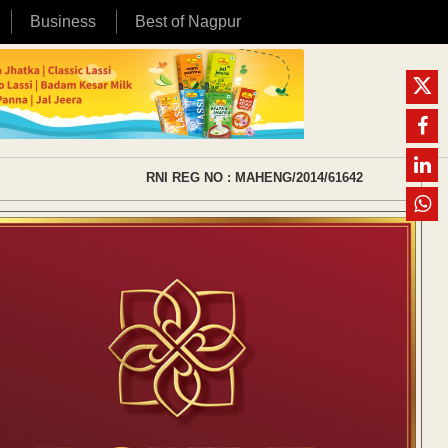
Business
Best of Nagpur
RNI REG NO : MAHENG/2014/61642